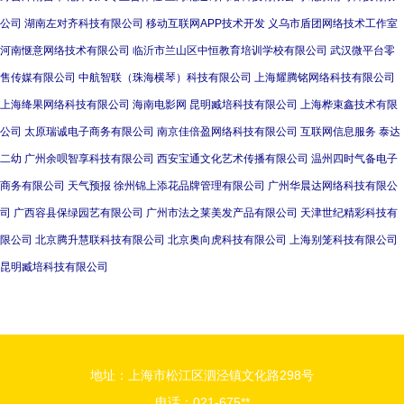
公司
湖南左对齐科技有限公司
移动互联网APP技术开发
义乌市盾团网络技术工作室
河南惬意网络技术有限公司
临沂市兰山区中恒教育培训学校有限公司
武汉微平台零
售传媒有限公司
中航智联（珠海横琴）科技有限公司
上海耀腾铭网络科技有限公司
上海绛果网络科技有限公司
海南电影网
昆明臧培科技有限公司
上海桦束鑫技术有限
公司
太原瑞诚电子商务有限公司
南京佳倍盈网络科技有限公司
互联网信息服务
泰达
二幼
广州余呗智享科技有限公司
西安宝通文化艺术传播有限公司
温州四时气备电子
商务有限公司
天气预报
徐州锦上添花品牌管理有限公司
广州华晨达网络科技有限公
司
广西容县保绿园艺有限公司
广州市法之莱美发产品有限公司
天津世纪精彩科技有
限公司
北京腾升慧联科技有限公司
北京奥向虎科技有限公司
上海别笼科技有限公司
昆明臧培科技有限公司
地址：上海市松江区泗泾镇文化路298号
电话：021-675**