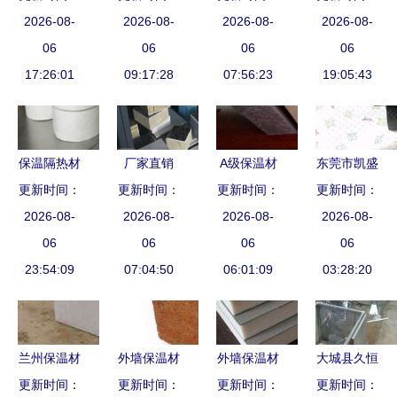
城县宏利保
2026-08-
橡塑、玻璃
2026-08-
璃棉现货促
2026-08-
建筑节能政
2026-08-
温建材厂的
06
棉与专业外
06
销火热开
06
策下的新宠
06
离心玻璃棉
17:26:01
保护系统的
09:17:28
启，河北神
07:56:23
儿，打造宜
19:05:43
毡
坚实守护者
州保温集团
居楼房的守
全新发力钢
护者
结构建材市
保温隔热材
厂家直销
A级保温材
东莞市凯盛
场
更新时间：
料 建筑能
保温装饰一
更新时间：
更新时间：
料详解 种
保温材料产
更新时间：
效的核心选
2026-08-
体板的革命
2026-08-
类、特点与
2026-08-
2026-08-
品展示
06
择
——高效节
06
应用
06
—— 广东
06
23:54:09
能外墙解决
07:04:50
06:01:09
中小企业商
03:28:20
方案
务网推荐
兰州保温材
外墙保温材
外墙保温材
大城县久恒
料选择指南
更新时间：
料辅助体系
更新时间：
料种类详解
更新时间：
保温材料厂
更新时间：