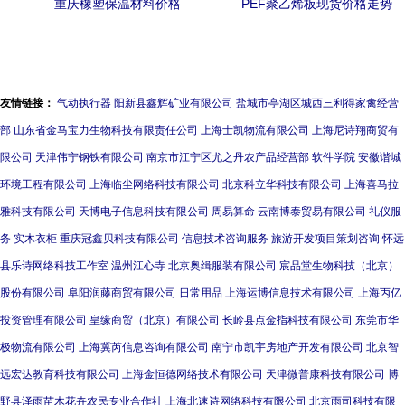
重庆橡塑保温材料价格
PEF聚乙烯板现货价格走势
与保温材料市场分析
友情链接：
气动执行器
阳新县鑫辉矿业有限公司
盐城市亭湖区城西三利得家禽经营
部
山东省金马宝力生物科技有限责任公司
上海士凯物流有限公司
上海尼诗翔商贸有
限公司
天津伟宁钢铁有限公司
南京市江宁区尤之丹农产品经营部
软件学院
安徽谐城
环境工程有限公司
上海临尘网络科技有限公司
北京科立华科技有限公司
上海喜马拉
雅科技有限公司
天博电子信息科技有限公司
周易算命
云南博泰贸易有限公司
礼仪服
务
实木衣柜
重庆冠鑫贝科技有限公司
信息技术咨询服务
旅游开发项目策划咨询
怀远
县乐诗网络科技工作室
温州江心寺
北京奥缉服装有限公司
宸品堂生物科技（北京）
股份有限公司
阜阳润藤商贸有限公司
日常用品
上海运博信息技术有限公司
上海丙亿
投资管理有限公司
皇缘商贸（北京）有限公司
长岭县点金指科技有限公司
东莞市华
极物流有限公司
上海冀芮信息咨询有限公司
南宁市凯宇房地产开发有限公司
北京智
远宏达教育科技有限公司
上海金恒德网络技术有限公司
天津微普康科技有限公司
博
野县泽雨苗木花卉农民专业合作社
上海北速诗网络科技有限公司
北京雨司科技有限