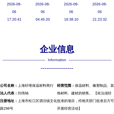
探秘甘肃实
2026-08-
的构建与应
2026-08-
性能、特点
2026-08-
今日行情价
2026-08-
惠优质的保
06
06
用
与适用场景
06
格走势分析
06
温供应与关
17:20:41
04:45:20
18:38:10
21:23:32
键应用
企业信息
Information
----------------
公司名称：
上海轩维保温材料商行
经营范围：
保温材料、橡塑制品、装
法人代表：
刘伟纳
饰材料、建材的销售。 【依法须经
注册地址：
上海市松江区泗泾镇文化
批准的项目，经相关部门批准后方可
路298号
开展经营活动】